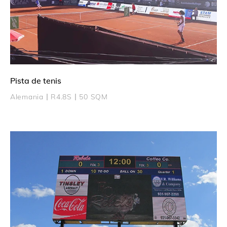
Pista de tenis
Alemania丨R4.8S丨50 SQM