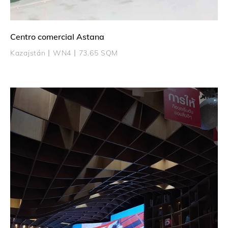
Centro comercial Astana
Kazajstán丨WN4丨73.65 SQM