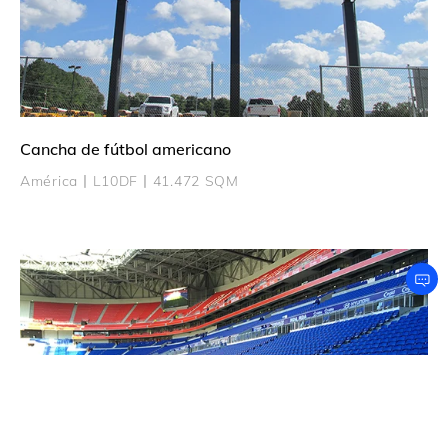
Cancha de fútbol americano
América丨L10DF丨41.472 SQM