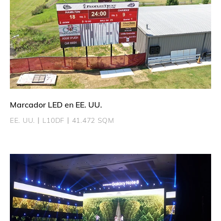
Marcador LED en EE. UU.
EE. UU.丨L10DF丨41.472 SQM