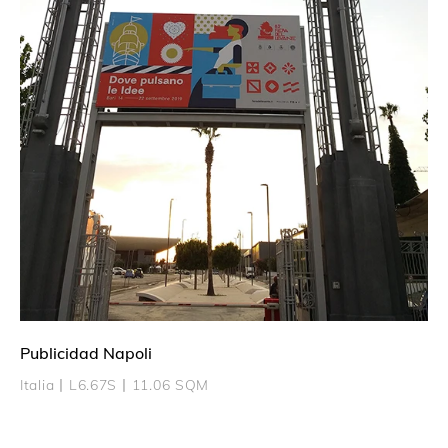
Publicidad Napoli
Italia丨L6.67S丨11.06 SQM