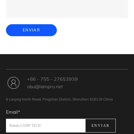
ENVIAR
+86 - 755 - 27653939
obu@lampro.net
6 Lanjing North Road, Pingshan District, Shenzhen 518118 China
Email*
ENVIAR
Boletín LAMP TECH