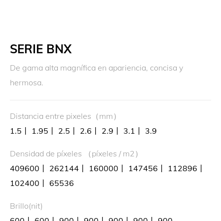
SERIE BNX
De gama alta magnífica en apariencia, concisa y
hermosa.
Distancia entre pixeles（mm）
1.5丨 1.95丨 2.5丨 2.6丨 2.9丨 3.1丨 3.9
Densidad de píxeles （píxeles / m2）
409600丨 262144丨 160000丨 147456丨 112896丨
102400丨 65536
Brillo(nit)
600丨 600丨 900丨 900丨 900丨 900丨 900