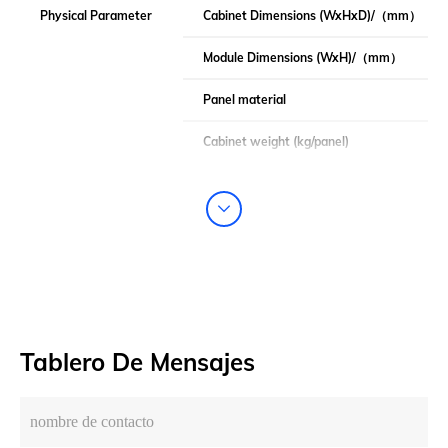
Physical Parameter
Cabinet Dimensions (WxHxD)/
（
mm
）
Module Dimensions (WxH)/
（
mm
）
Panel material
Cabinet weight (kg/panel)
Module weight (kg/panel)
Tablero De Mensajes
nombre de contacto