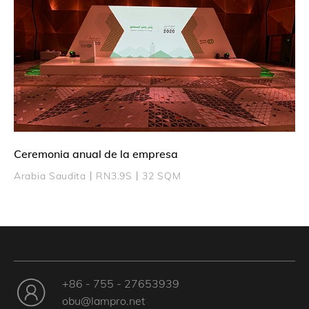
Ceremonia anual de la empresa
Arabia Saudita丨RN3.9S丨32 SQM
+86 - 755 - 27653939
obu@lampro.net