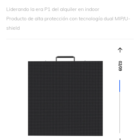
Liderando la era P1 del alquiler en indoor
Producto de alta protección con tecnología dual MIP/U-
shield
02
/
09