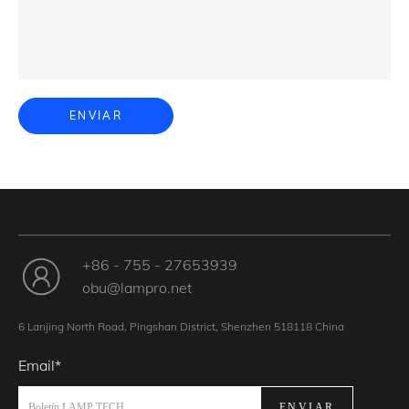
ENVIAR
+86 - 755 - 27653939
obu@lampro.net
6 Lanjing North Road, Pingshan District, Shenzhen 518118 China
Email*
ENVIAR
Boletín LAMP TECH