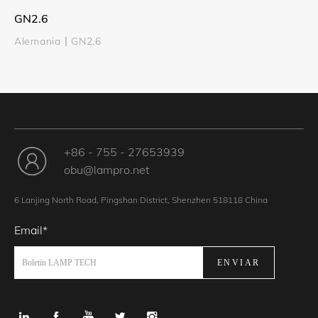
GN2.6
Alemania丨GN2.6
+86 - 755 - 27653939
obu@lampro.net
6 Lanjing North Road, Pingshan District, Shenzhen 518118 China
Email*
ENVIAR
Boletín LAMP TECH