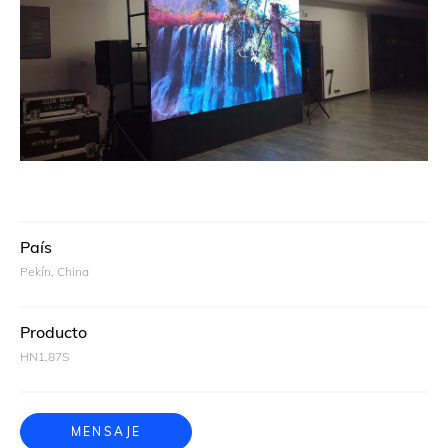
País
Pekín, China
Producto
HN1.87S
MENSAJE