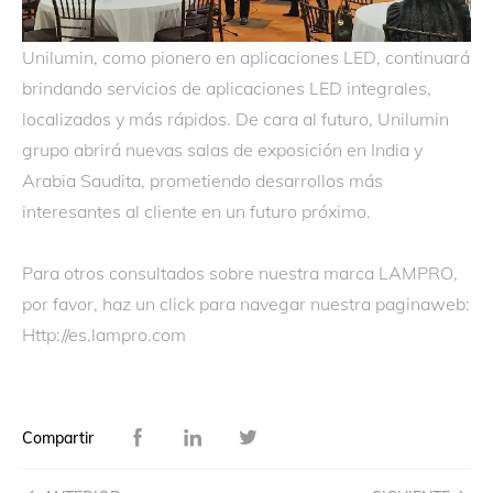
Unilumin, como pionero en aplicaciones LED, continuará
brindando servicios de aplicaciones LED integrales,
localizados y más rápidos. De cara al futuro, Unilumin
grupo abrirá nuevas salas de exposición en India y
Arabia Saudita, prometiendo desarrollos más
interesantes al cliente en un futuro próximo.
Para otros consultados sobre nuestra marca LAMPRO,
por favor, haz un click para navegar nuestra paginaweb:
Http://es.lampro.com
Compartir