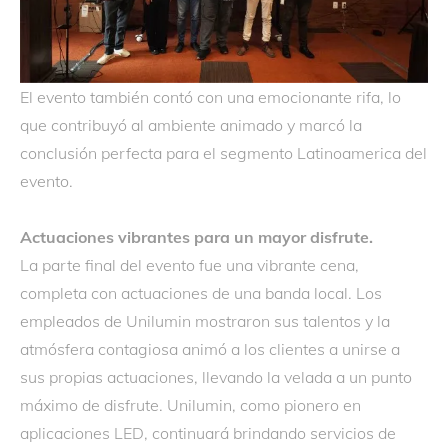
El evento también contó con una emocionante rifa, lo
que contribuyó al ambiente animado y marcó la
conclusión perfecta para el segmento Latinoamerica del
evento.
Actuaciones vibrantes para un mayor disfrute.
La parte final del evento fue una vibrante cena,
completa con actuaciones de una banda local. Los
empleados de Unilumin mostraron sus talentos y la
atmósfera contagiosa animó a los clientes a unirse a
sus propias actuaciones, llevando la velada a un punto
máximo de disfrute. Unilumin, como pionero en
aplicaciones LED, continuará brindando servicios de