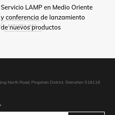
Servicio LAMP en Medio Oriente
y conferencia de lanzamiento
de nuevos productos
EXPLORA MÁS
jing North Road, Pingshan District, Shenzhen 518118
*