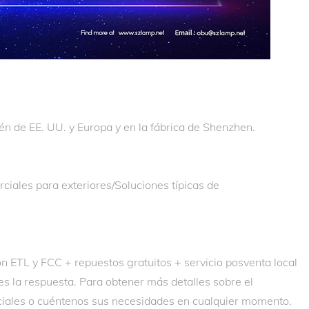
én de EE. UU. y Europa y en la fábrica de Shenzhen.
ciales para exteriores/Soluciones típicas de
n ETL y FCC + repuestos gratuitos + servicio posventa local
s la respuesta. Para obtener más detalles sobre el
ficiales o cuéntenos sus necesidades en cualquier momento.