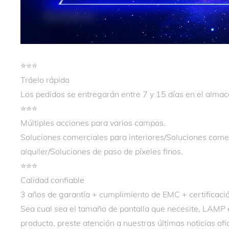
⭐️⭐️⭐️
Tráelo rápido
Los pedidos se entregarán entre 7 y 15 días en el almac
⭐️⭐️⭐️
Múltiples acciones para varios campos.
Soluciones comerciales para interiores/Soluciones comer
alquiler/Soluciones de paso de píxeles finos.
⭐️⭐️⭐️
Calidad confiable
3 años de garantía + cumplimiento de EMC + certificació
Sea cual sea el tamaño de pantalla que necesite, LAMP e
producto, preste atención a nuestras últimas noticias o