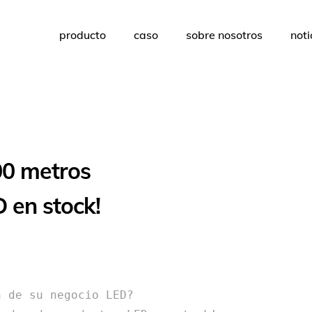
producto
caso
sobre nosotros
noti
00 metros
 en stock!
 de su negocio LED?
