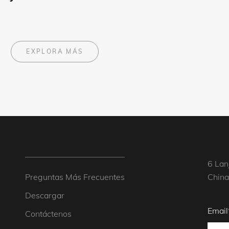
EXPLORA MÁS
6 Lan
Preguntas Más Frecuentes
China
Descargar
Email
Contáctenos